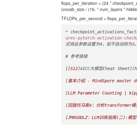
flops_per_iteration = (24 * checkpoint_a
(vocab_size / (16. * num_layers * hidde
TFLOPs_per_second = flops_per_iteratio
*
 checkpoint
_activations_
fac
ures-pytorch-activation-check
式将此参数设置为4，如不启动则为3。
# 参考链接

[
[S12
]AICC大模型Cheat Sheet](ht
[
基本介绍 - MindSpore master do
[
LLM Parameter Counting | kip
[
回旋托马斯x：分析transformer
[
JMXGODLZ：LLM训练指南(二)