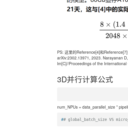
PS: 这里的Reference[4]和Reference[7]分别是 
arXiv:2302.13971, 2023. Narayanan D, S
lm[C]//Proceedings of the Internation
3D并行计算公式
num_NPUs = data_parallel_size * pipeli
#
# global_batch_size VS micro