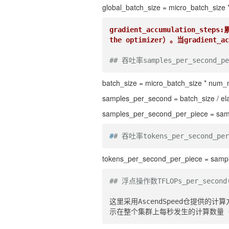
global_batch_size = micro_batch_size 
gradient_accumulation_steps
the optimizer）。当gradient_acc
## 吞吐率samples_per_second_p
batch_size = micro_batch_size * num_m
samples_per_second = batch_size / e
samples_per_second_per_piece = sa
#
# 吞吐率tokens_per_second_per
tokens_per_second_per_piece = samp
## 浮点操作数TFLOPs_per_second
这里采用AscendSpeed仓提供的计算方式（r